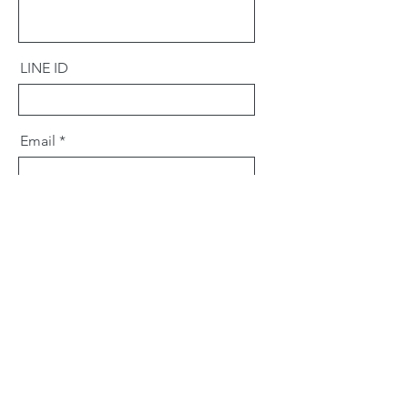
LINE ID
Email
可稍加敘述您的需求、地點、屋
況，我們將儘速與您聯繫
Send